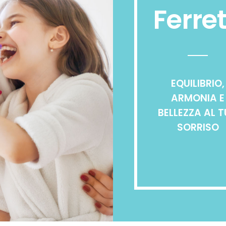
Ferret
EQUILIBRIO,
ARMONIA E
BELLEZZA AL 
SORRISO