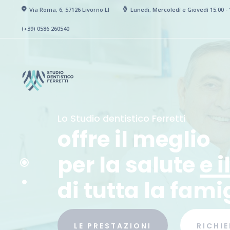
Home
Via Roma, 6, 57126 Livorno LI
Lunedi, Mercoledì e Giovedì 15:00 - 
studio dentistico
(+39) 0586 260540
Lo Studio
ferretti livorno
Prestazioni
Prevenzione e cura delle malattie della bocca e dei
Professionali
denti
Novità
Gallery
e i
Contatti
LE PRESTAZIONI
RICHI