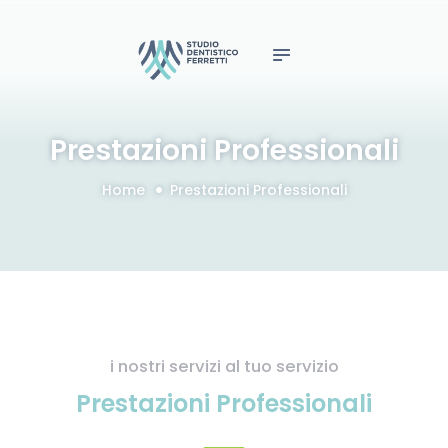
Home
studio dentistico
Lo Studio
ferretti livorno
Prestazioni
Professionali
Prevenzione e cura delle malattie della bocca e dei
Prestazioni Professionali
denti
Novità
Gallery
Home
Prestazioni Professionali
Contatti
i nostri servizi al tuo servizio
Prestazioni Professionali