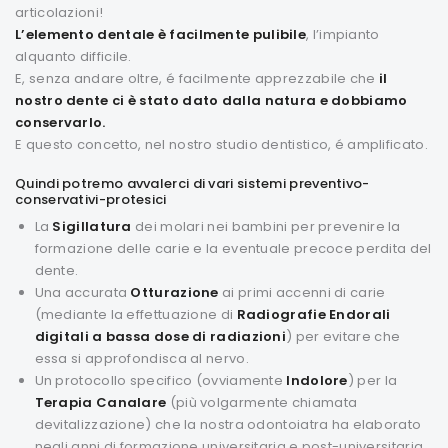
articolazioni!
L’elemento dentale è facilmente pulibile
, l’impianto
alquanto difficile.
E, senza andare oltre, é facilmente apprezzabile che
il
nostro dente ci è stato dato dalla natura e dobbiamo
conservarlo.
E questo concetto, nel nostro studio dentistico, é amplificato.
Quindi potremo avvalerci di vari sistemi preventivo-
conservativi-protesici
La
Sigillatura
dei molari nei bambini per prevenire la
formazione delle carie e la eventuale precoce perdita del
dente.
Una accurata
Otturazione
ai primi accenni di carie
(mediante la effettuazione di
Radiografie Endorali
digitali a bassa dose di radiazioni
) per evitare che
essa si approfondisca al nervo.
Un protocollo specifico (ovviamente
Indolore
) per la
Terapia Canalare
(più volgarmente chiamata
devitalizzazione) che la nostra odontoiatra ha elaborato
negli anni di formazione universitaria e post-universitaria,