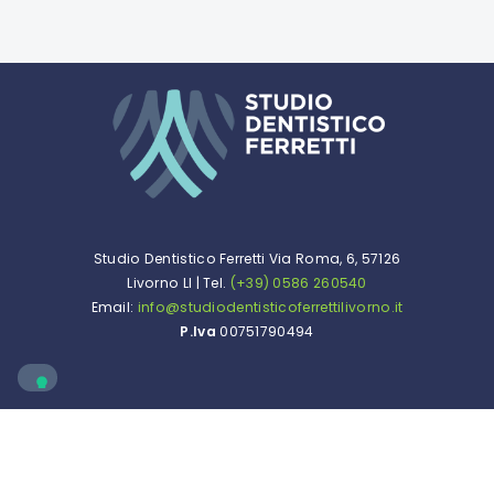
Studio Dentistico Ferretti Via Roma, 6, 57126
Livorno LI | Tel.
(+39) 0586 260540
Email:
info@studiodentisticoferrettilivorno.it
P.Iva
00751790494
Questo progetto è stato realizzato da
Mind
Design
con tanto
e
Cookies Policy
&
Privacy Policy